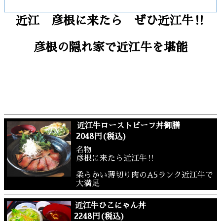
メニュー
近江 彦根に来たら ぜひ近江牛‼
彦根の隠れ家で近江牛を堪能
当店は、近江牛をリーズナブルな価格で味わって頂けま
す。
A5ランクの肉をお楽しみくださいませ。
近江の地の食材にこだわった城下町の居酒屋です。
その他、近江牛、近江地鶏を使用した居酒屋メニューも多
数ご用意しております。
近江牛ローストビーフ丼御膳
2048円(税込)
名物
彦根に来たら近江牛‼
柔らかい薄切り肉のA5ランク近江牛で
大満足
近江牛ひこにゃん丼
2248円(税込)