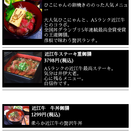
ひこにゃんの卵焼きののった人気メニュ
ー
大人気ひこにゃんと、A5ランク近江牛
とのコラボ。
全国丼グランプリ5年連続最高金賞受賞
の王道御膳。
彦根で味わう贅沢ランチ。
近江牛ステーキ重御膳
3798円(税込)
A5ランクの近江牛最高ステーキ。
気分は井伊大老。
心に残るメニュー。
自信作です。
近江牛 牛丼御膳
1299円(税込)
柔らか近江牛の贅沢牛丼